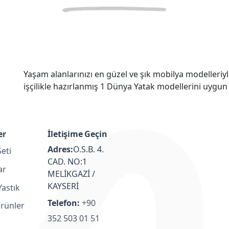
Yaşam alanlarınızı en güzel ve şık mobilya modelleriy
işçilikle hazırlanmış 1 Dünya Yatak modellerini uygun 
er
İletişime Geçin
Adres:
O.S.B. 4.
eti
CAD. NO:1
ar
MELİKGAZİ /
KAYSERİ
Yastık
Telefon:
+90
Ürünler
352 503 01 51