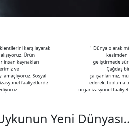
lentilerini karşılayarak
1 Dünya olarak mü
alışıyoruz. Ürün
kesimden t
r insan kaynakları
geliştirmede sür
lerimiz ve
Çağdaş bir
yi amaçlıyoruz. Sosyal
çalışanlarımız, müş
zasyonel faaliyetlerde
ederek, topluma o
ediyoruz.
organizasyonel faaliyet
Uykunun Yeni Dünyası..